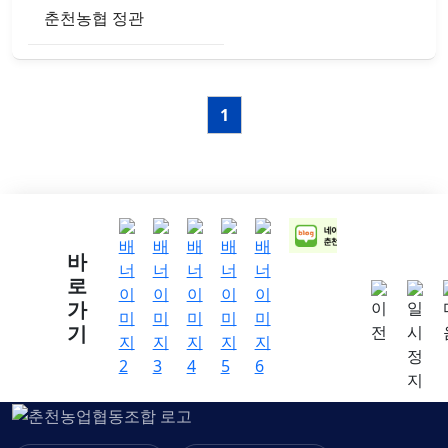
춘천농협 정관
1
바
로
가
이전
일시
기