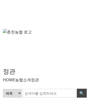
농
신
경
협
용
제
소
사
사
개
업
업
정관
HOME
농협소개
정관
🔍